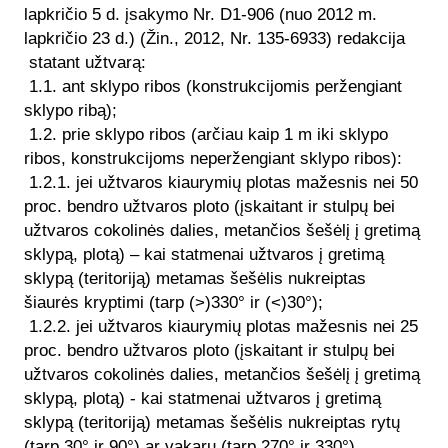
lapkričio 5 d. įsakymo Nr. D1-906 (nuo 2012 m.
lapkričio 23 d.) (Žin., 2012, Nr. 135-6933) redakcija
statant užtvarą:
1.1. ant sklypo ribos (konstrukcijomis peržengiant
sklypo ribą);
1.2. prie sklypo ribos (arčiau kaip 1 m iki sklypo
ribos, konstrukcijoms neperžengiant sklypo ribos):
1.2.1. jei užtvaros kiaurymių plotas mažesnis nei 50
proc. bendro užtvaros ploto (įskaitant ir stulpų bei
užtvaros cokolinės dalies, metančios šešėlį į gretimą
sklypą, plotą) – kai statmenai užtvaros į gretimą
sklypą (teritoriją) metamas šešėlis nukreiptas
šiaurės kryptimi (tarp (>)330° ir (<)30°);
1.2.2. jei užtvaros kiaurymių plotas mažesnis nei 25
proc. bendro užtvaros ploto (įskaitant ir stulpų bei
užtvaros cokolinės dalies, metančios šešėlį į gretimą
sklypą, plotą) - kai statmenai užtvaros į gretimą
sklypą (teritoriją) metamas šešėlis nukreiptas rytų
(tarp 30° ir 90°) ar vakarų (tarp 270° ir 330°)