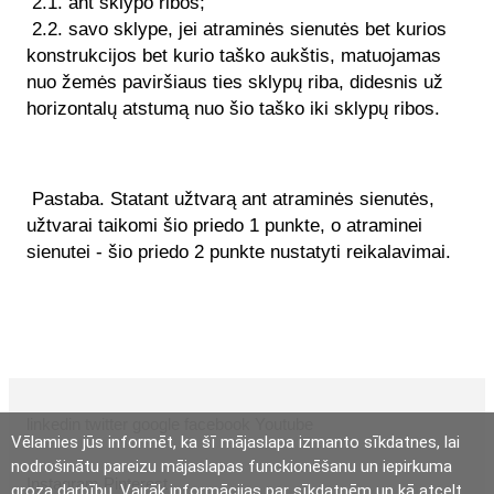
2.1. ant sklypo ribos;
2.2. savo sklype, jei atraminės sienutės bet kurios
konstrukcijos bet kurio taško aukštis, matuojamas
nuo žemės paviršiaus ties sklypų riba, didesnis už
horizontalų atstumą nuo šio taško iki sklypų ribos.
Pastaba. Statant užtvarą ant atraminės sienutės,
užtvarai taikomi šio priedo 1 punkte, o atraminei
sienutei - šio priedo 2 punkte nustatyti reikalavimai.
linkedin
twitter
google
facebook
Youtube
Vēlamies jūs informēt, ka šī mājaslapa izmanto sīkdatnes, lai
nodrošinātu pareizu mājaslapas funckionēšanu un iepirkuma
Instagram
Pinterest
groza darbību. Vairāk informācijas par sīkdatnēm un kā atcelt