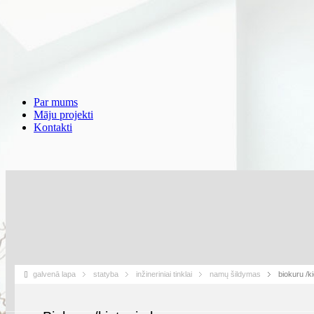
Par mums
Māju projekti
Kontakti
galvenā lapa
statyba
inžineriniai tinklai
namų šildymas
biokuru /k