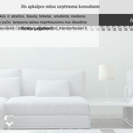
Jūs apkalpos mūsu uzņēmuma konsultants
kos ir atraižos, šiaudų briketai, smulkinta mediena.
A
tuo pačiu tampama labiau nepriklausomu nuo iškastinio
Reikia pagalbos?
ruošiant ( skaldymas, džiovinimas), transportuojant ir