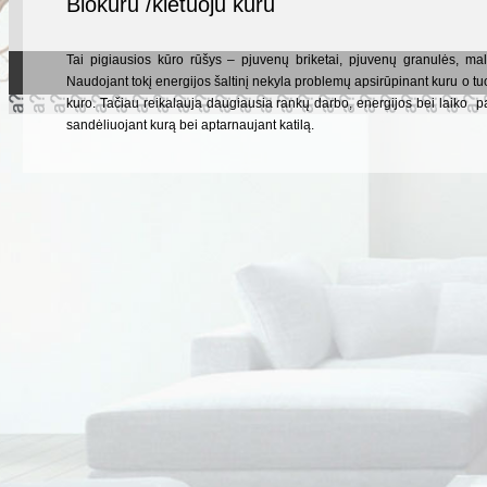
Biokuru /kietuoju kuru
Tai pigiausios kūro rūšys – pjuvenų briketai, pjuvenų granulės, mal
Naudojant tokį energijos šaltinį nekyla problemų apsirūpinant kuru o 
kuro. Tačiau reikalauja daugiausia rankų darbo, energijos bei laiko pa
sandėliuojant kurą bei aptarnaujant katilą.