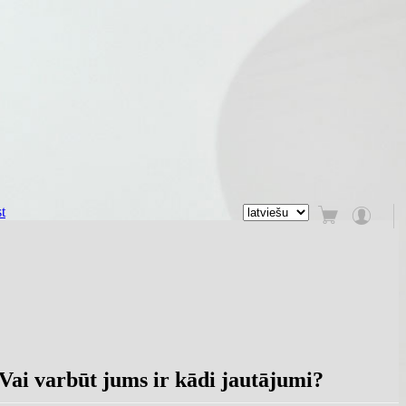
t
Vai varbūt jums ir kādi jautājumi?