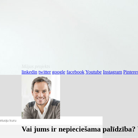
Mājas projekts
linkedin
twitter
google
facebook
Youtube
Instagram
Pinteres
ietuoju kuru
Vai jums ir nepieciešama palīdzība? 