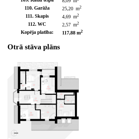
8,09 m
2
110. Garāža
25,20 m
2
111. Skapis
4,69 m
2
112. WC
2,57 m
2
Kopēja platība:
117,88 m
Otrā stāva plāns