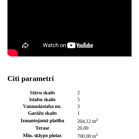
Citi parametri
Stāvu skaits
2
Istabu skaits
5
Vannasiastaba no.
3
Garāžu skaits
1
2
Izmantojamā platība
204,12 m
Terase
20,00
2
Min. sklypo plotas
700,00 m