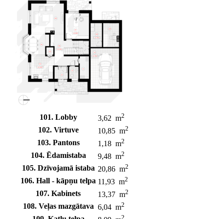
2
101. Lobby
3,62 m
2
102. Virtuve
10,85 m
2
103. Pantons
1,18 m
2
104. Ēdamistaba
9,48 m
2
105. Dzīvojamā istaba
20,86 m
2
106. Hall - kāpņu telpa
11,93 m
2
107. Kabinets
13,37 m
2
108. Veļas mazgātava
6,04 m
2
109. Katlu telpa