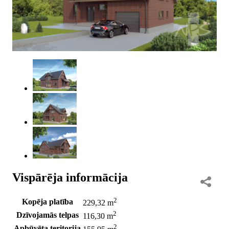
Vispārēja informācija
2
Kopēja platība
229,32 m
2
Dzīvojamās telpas
116,30 m
2
Apbūvēta teritorija