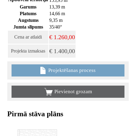
155,95 m
Garums
13,39 m
Platums
14,66 m
Augstums
9,35 m
Jumta slīpums
35/40°
€ 1.260,00
Cena ar atlaidi
€ 1.400,00
Projekta izmaksas
Projektēšanas process
Pievienot grozam
Pirmā stāva plāns