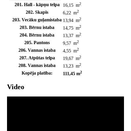
2
201. Hall - kāpņu telpa
16,15 m
2
202. Skapis
6,22 m
2
203. Vecāku guļamistaba
13,94 m
2
203. Bērnu istaba
14,75 m
2
204. Bērnu istaba
13,37 m
2
205. Pantons
9,57 m
2
206. Vannas istaba
4,55 m
2
207. Atpūtas telpa
19,67 m
2
208. Vannas istaba
13,23 m
2
Kopēja platība:
111,45 m
Video