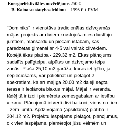
Energoefektivitātes novērtējums
250 €
B. Kaina su statybos leidimu
1996 € + PVM
"Dominiks" ir vienstāvu tradicionālas dzīvojamās
mājas projekts ar diviem krustojošamies divslīpju
jumtiem, mansardu un piecām istabām, kas
paredzētas ģimenei ar 4-5 vai vairāk cilvēkiem.
Kopējā ēkas platība - 229,32 m2. Ēkas plānojums
sadalīts palīgtelpu, atpūtas un dzīvojamo telpu
zonās. Plaša 25,10 m2 garāža, kuras ietilpību, ja
nepieciešams, var palielināt un pielāgot 2
spēkratiem, kā arī mājīga 20,00 m2 daļēji segta
terase ir ieplānota blakus mājai. Mājai ir veranda,
tādēļ tā ir izcili piemērota zemesgabalam ar ieslīpu
virsmu. Plānojumā ietverti divi balkoni, viens no tiem
- zem jumta. Apdzīvojamā (apsildāmā) platība ir
204,12 m2. Projektu iespējams pielāgot, plānojumus,
cik vien iespējams, piemērojot jūsu vēlmēm un